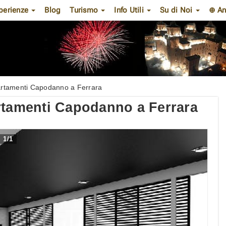
perienze
Blog
Turismo
Info Utili
Su di Noi
⊕ An
artamenti Capodanno a Ferrara
rtamenti Capodanno a Ferrara
1
/
1