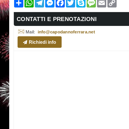
Condividi
WhatsApp
Telegram
Messenger
Facebook
Twitter
Skype
Message
Email
Copy
Link
CONTATTI E PRENOTAZIONI
Mail:
info@capodannoferrara.net
Richiedi info