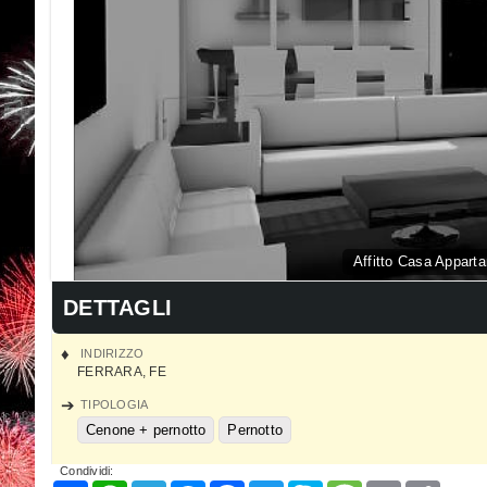
Affitto Casa Appart
DETTAGLI
INDIRIZZO
FERRARA
,
FE
TIPOLOGIA
Cenone + pernotto
Pernotto
Condividi: