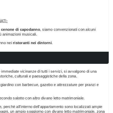
ATI:
n
cenone di capodanno
, siamo convenzionati con alcuni
ù animazioni musicali.
anno nei
ristoranti nei dintorni
.
e immediate vicinanze di tutti i servizi, si avvalgono di una
storiche, culturali e paesaggistiche della zona.
 giardino con barbecue, gazebo e attrezzature per pranzi e
 secondo salotto con altro divano letto matrimoniale.
, perchè all'interno dell'appartamento sono localizzati ampie
 bagni, un ampio soggiorno con divano letto matrimoniale, zona