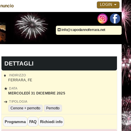
LOGIN
nuncio
info@capodannoferrara.net
DETTAGLI
INDIRIZZO
FERRARA
,
FE
DATA
MERCOLEDÌ 31 DICEMBRE 2025
TIPOLOGIA
Cenone + pernotto
Pernotto
Programma
FAQ
Richiedi info