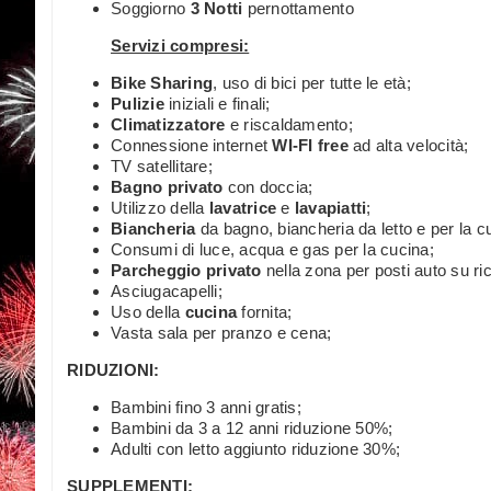
Soggiorno
3 Notti
pernottamento
Servizi compresi:
Bike Sharing
, uso di bici per tutte le età;
Pulizie
iniziali e finali;
Climatizzatore
e riscaldamento;
Connessione internet
WI-FI free
ad alta velocità;
TV satellitare;
Bagno privato
con doccia;
Utilizzo della
lavatrice
e
lavapiatti
;
Biancheria
da bagno, biancheria da letto e per la c
Consumi di luce, acqua e gas per la cucina;
Parcheggio privato
nella zona per posti auto su ric
Asciugacapelli;
Uso della
cucina
fornita;
Vasta sala per pranzo e cena;
RIDUZIONI:
Bambini fino 3 anni gratis;
Bambini da 3 a 12 anni riduzione 50%;
Adulti con letto aggiunto riduzione 30%;
SUPPLEMENTI: