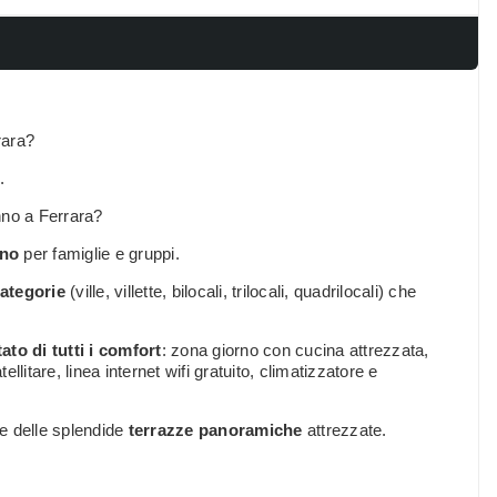
rara?
.
nno a Ferrara?
nno
per famiglie e gruppi.
ategorie
(ville, villette, bilocali, trilocali, quadrilocali) che
ato di tutti i comfort
: zona giorno con cucina attrezzata,
litare, linea internet wifi gratuito, climatizzatore e
re delle splendide
terrazze panoramiche
attrezzate.