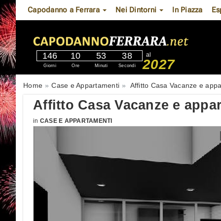
Capodanno a Ferrara
Nei Dintorni
In Piazza
Es
146
10
53
37
al
2027
Giorni
Ore
Minuti
Secondi
Home
Case e Appartamenti
Affitto Casa Vacanze e app
Affitto Casa Vacanze e appa
in
CASE E APPARTAMENTI