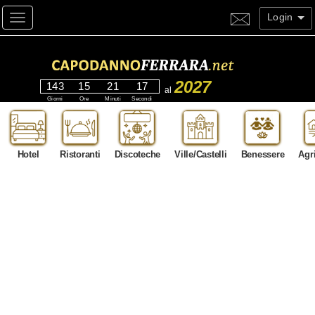
Login
Toggle navigation
2027
143
15
21
15
al
Giorni
Ore
Minuti
Secondi
Hotel
Ristoranti
Discoteche
Ville/Castelli
Benessere
Agr