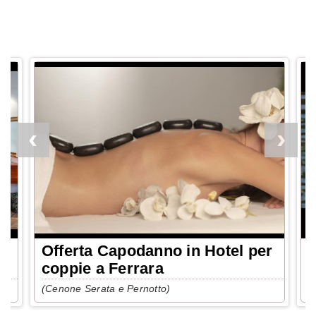
r
Offerta Capodanno in Hotel per
O
famiglie a Ferrara
F
(Cenone Serata e Pernotto)
(