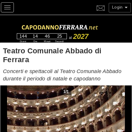
Login
Toggle navigation
2027
144
14
46
24
al
Giorni
Ore
Minuti
Secondi
Teatro Comunale Abbado di
Ferrara
Concerti e spettacoli al Teatro Comunale Abbado
durante il periodo di natale e capodanno
1
/
1