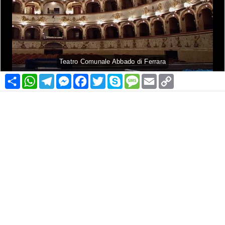
Teatro Comunale Abbado di Ferrara
Condividi
WhatsApp
Telegram
Messenger
Facebook
Twitter
Skype
Message
Email
Copy
Link