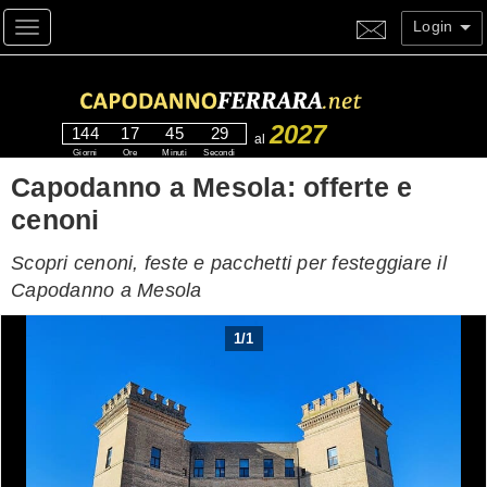
Login
Toggle navigation
2027
144
17
45
28
al
Giorni
Ore
Minuti
Secondi
Capodanno a Mesola: offerte e
cenoni
Scopri cenoni, feste e pacchetti per festeggiare il
Capodanno a Mesola
1
/
1