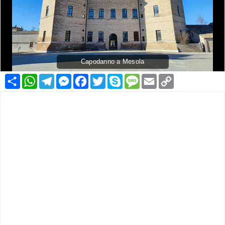
Capodanno a Mesola
Condividi
WhatsApp
Telegram
Messenger
Facebook
Twitter
Skype
Message
Email
Copy
Link