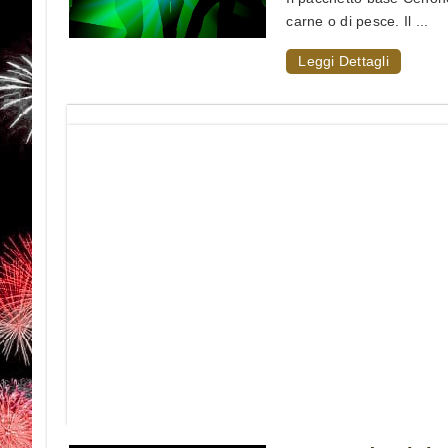
carne o di pesce. Il ...
Leggi Dettagli