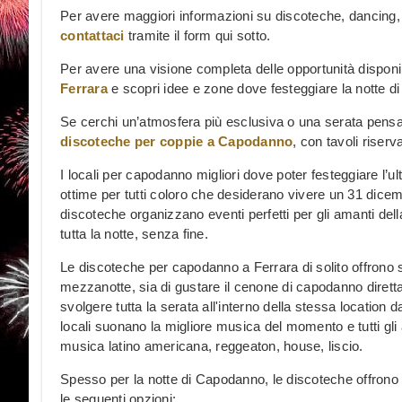
Per avere maggiori informazioni su discoteche, dancing, 
contattaci
tramite il form qui sotto.
Per avere una visione completa delle opportunità disponibil
Ferrara
e scopri idee e zone dove festeggiare la notte di
Se cerchi un’atmosfera più esclusiva o una serata pensat
discoteche per coppie a Capodanno
, con tavoli riser
I locali per capodanno migliori dove poter festeggiare l’
ottime per tutti coloro che desiderano vivere un 31 dicemb
discoteche organizzano eventi perfetti per gli amanti de
tutta la notte, senza fine.
Le discoteche per capodanno a Ferrara di solito offrono si
mezzanotte, sia di gustare il cenone di capodanno diretta
svolgere tutta la serata all'interno della stessa location dal
locali suonano la migliore musica del momento e tutti gl
musica latino americana, reggeaton, house, liscio.
Spesso per la notte di Capodanno, le discoteche offrono O
le seguenti opzioni: