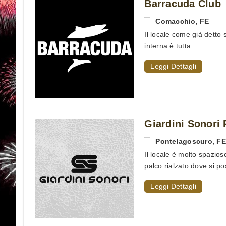
Barracuda Club
Comacchio
,
FE
Il locale come già detto 
interna è tutta ...
Leggi Dettagli
Giardini Sonori
Pontelagoscuro
,
FE
Il locale è molto spazio
palco rialzato dove si po
Leggi Dettagli