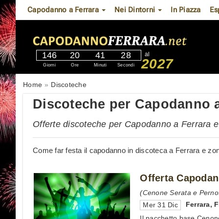
Capodanno a Ferrara
Nei Dintorni
In Piazza
Es
146
20
41
28
al
2027
Giorni
Ore
Minuti
Secondi
Home
Discoteche
Discoteche per Capodanno a
Offerte discoteche per Capodanno a Ferrara e d
Come far festa il capodanno in discoteca a Ferrara e zone 
Offerta Capodan
(Cenone Serata e Perno
Ferrara
,
F
Mer 31 Dic
Il pacchetto base Cenon