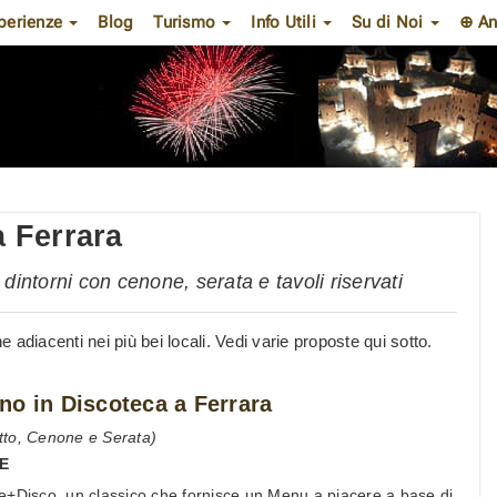
perienze
Blog
Turismo
Info Utili
Su di Noi
⊕ An
 Ferrara
intorni con cenone, serata e tavoli riservati
adiacenti nei più bei locali. Vedi varie proposte qui sotto.
no in Discoteca a Ferrara
tto, Cenone e Serata)
E
e+Disco, un classico che fornisce un Menu a piacere a base di