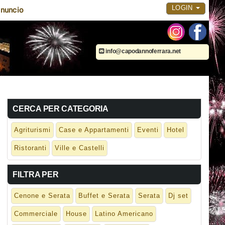
LOGIN
nuncio
info@capodannoferrara.net
CERCA PER CATEGORIA
Agriturismi
Case e Appartamenti
Eventi
Hotel
Ristoranti
Ville e Castelli
FILTRA PER
Cenone e Serata
Buffet e Serata
Serata
Dj set
Commerciale
House
Latino Americano