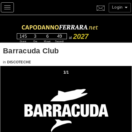
Login
Toggle navigation
2027
145
3
6
49
al
Giorni
Ore
Minuti
Secondi
Barracuda Club
in
DISCOTECHE
1
/
1