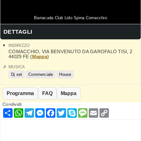
Barracuda Club Lido Spina Comacchio
DETTAGLI
INDIRIZZO
COMACCHIO
,
VIA BENVENUTO DA GAROFALO TISI, 2
44029
FE
(
Mappa
)
MUSICA
Dj set
Commerciale
House
Programma
FAQ
Mappa
Condividi:
Condividi
WhatsApp
Telegram
Messenger
Facebook
Twitter
Skype
Message
Email
Copy
Link