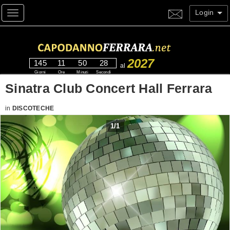
Login
Toggle navigation
2027
145
11
50
28
al
Giorni
Ore
Minuti
Secondi
Sinatra Club Concert Hall Ferrara
in
DISCOTECHE
1
/
1