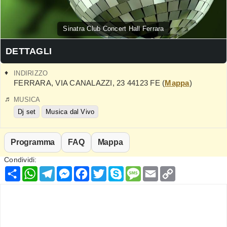
Sinatra Club Concert Hall Ferrara
DETTAGLI
INDIRIZZO
FERRARA
,
VIA CANALAZZI, 23
44123
FE
(
Mappa
)
MUSICA
Dj set
Musica dal Vivo
Programma
FAQ
Mappa
Condividi:
Condividi
WhatsApp
Telegram
Messenger
Facebook
Twitter
Skype
Message
Email
Copy
Link