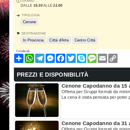
ORARIO
DALLE
19.30
ALLE
22.00
TIPOLOGIA
Cenone
DESTINAZIONE
In Provincia
Città d'Arte
Centro Città
Condividi:
Condividi
WhatsApp
Telegram
Messenger
Facebook
Twitter
Skype
Message
Email
Copy
Link
PREZZI E DISPONIBILITÀ
Cenone Capodanno da 15 
Offerta per Gruppi formati da mini
La cena è stata pensata per poter 
Cenone Capodanno da 31 
Offerta per Gruppi formati da mini