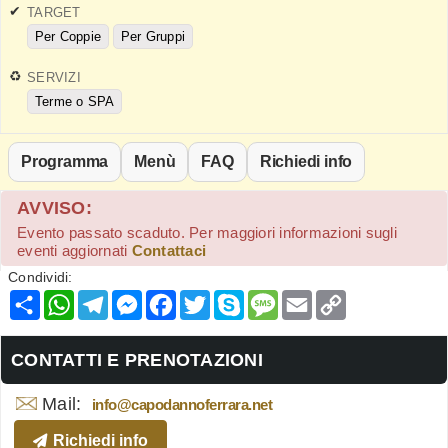
TARGET
Per Coppie
Per Gruppi
SERVIZI
Terme o SPA
Programma
Menù
FAQ
Richiedi info
AVVISO:
Evento passato scaduto. Per maggiori informazioni sugli
eventi aggiornati
Contattaci
Condividi:
Condividi
WhatsApp
Telegram
Messenger
Facebook
Twitter
Skype
Message
Email
Copy
Link
CONTATTI E PRENOTAZIONI
Mail:
info@capodannoferrara.net
Richiedi info