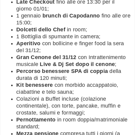
Late Checkout
fino alle ore 13:30 per il
giorno 01/01;
1 gennaio
brunch di Capodanno
fino alle ore
15:00;
Dolcetti dello Chef
in room;
1 Bottiglia di spumante in camera;
Aperitivo
con bollicine e finger food la sera
del 31/12;
Gran Cenone del 31/12
con Intrattenimento
musicale
Live & Dj Set dopo il cenone
;
Percorso benessere SPA di coppia
della
durata di 120 minuti;
Kit benessere
con morbido accappatoio,
ciabattine e telo sauna;
Colazioni a Buffet incluse (colazione
continentale), con torte, pancake, muffin e
crostate, salumi e formaggi;
Pernottamento
in room doppia/matrimoniale
standard;
Mezza pensione
compresa tutti i giorni (a