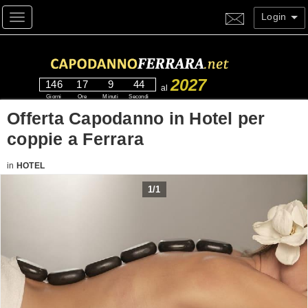
Login
Toggle navigation
2027
146
17
9
43
al
Giorni
Ore
Minuti
Secondi
Offerta Capodanno in Hotel per
coppie a Ferrara
in
HOTEL
1
/
1