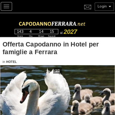
Login
Toggle navigation
2027
143
4
14
14
al
Giorni
Ore
Minuti
Secondi
Offerta Capodanno in Hotel per
famiglie a Ferrara
in
HOTEL
1
/
1