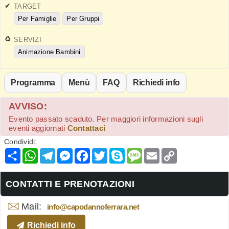
TARGET
Per Famiglie
Per Gruppi
SERVIZI
Animazione Bambini
Programma
Menù
FAQ
Richiedi info
AVVISO:
Evento passato scaduto. Per maggiori informazioni sugli
eventi aggiornati
Contattaci
Condividi:
Condividi
WhatsApp
Telegram
Messenger
Facebook
Twitter
Skype
Message
Email
Copy
Link
CONTATTI E PRENOTAZIONI
Mail:
info@capodannoferrara.net
Richiedi info