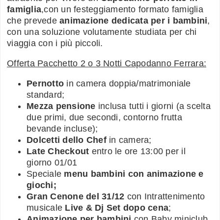
famiglia
,con un festeggiamento formato famiglia
che prevede
animazione dedicata per i bambini
,
con una soluzione volutamente studiata per chi
viaggia con i più piccoli.
Offerta Pacchetto 2 o 3 Notti Capodanno Ferrara:
Pernotto
in camera doppia/matrimoniale
standard;
Mezza pensione
inclusa tutti i giorni (a scelta
due primi, due secondi, contorno frutta
bevande incluse);
Dolcetti dello Chef
in camera;
Late Checkout
entro le ore 13:00 per il
giorno 01/01
Speciale
menu bambini con animazione e
giochi;
Gran Cenone del 31/12
con Intrattenimento
musicale
Live & Dj Set dopo cena
;
Animazione per bambini
con Baby miniclub