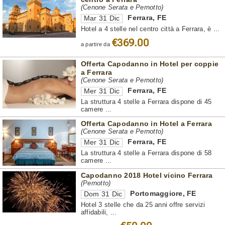
(Cenone Serata e Pernotto)
Ferrara
,
FE
Mar 31 Dic
Hotel a 4 stelle nel centro città a Ferrara, è ...
€369.00
a partire da
Offerta Capodanno in Hotel per coppie
a Ferrara
(Cenone Serata e Pernotto)
Ferrara
,
FE
Mer 31 Dic
La struttura 4 stelle a Ferrara dispone di 45
camere ...
Offerta Capodanno in Hotel a Ferrara
(Cenone Serata e Pernotto)
Ferrara
,
FE
Mer 31 Dic
La struttura 4 stelle a Ferrara dispone di 58
camere ...
Capodanno 2018 Hotel vicino Ferrara
(Pernotto)
Portomaggiore
,
FE
Dom 31 Dic
Hotel 3 stelle che da 25 anni offre servizi
affidabili, ...