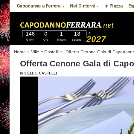
Capodanno a Ferrara
Nei Dintorni
In Piazza
Es
146
0
1
17
al
2027
Giorni
Ore
Minuto
Secondi
Home
Ville e Castelli
Offerta Cenone Gala di Capodanno 
Offerta Cenone Gala di Capo
in
VILLE E CASTELLI