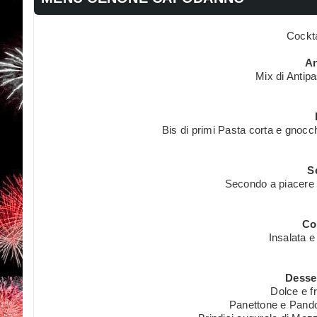
Cockta
An
Mix di Antipa
Bis di primi Pasta corta e gnocc
S
Secondo a piacere 
Co
Insalata e
Desser
Dolce e fr
Panettone e Pando