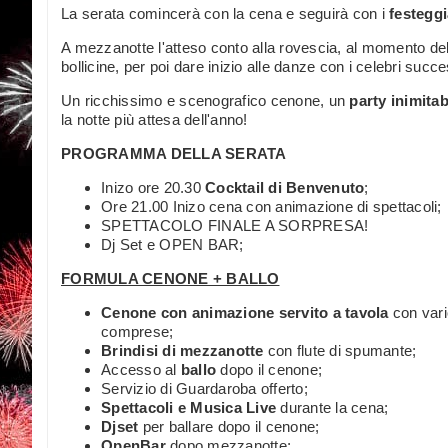
La serata comincerà con la cena e seguirà con i
festegg
A mezzanotte l'atteso conto alla rovescia, al momento del b
bollicine, per poi dare inizio alle danze con i celebri succ
Un ricchissimo e scenografico cenone, un
party inimitab
la notte più attesa dell'anno!
PROGRAMMA DELLA SERATA
Inizo ore 20.30
Cocktail di Benvenuto
;
Ore 21.00 Inizo cena con animazione di spettacoli;
SPETTACOLO FINALE A SORPRESA!
Dj Set e OPEN BAR;
FORMULA CENONE + BALLO
Cenone con animazione servito a tavola
con vari
comprese;
Brindisi di mezzanotte
con flute di spumante;
Accesso al
ballo
dopo il cenone;
Servizio di Guardaroba offerto;
Spettacoli e Musica Live
durante la cena;
Djset
per ballare dopo il cenone;
OpenBar
dopo mezzanotte;