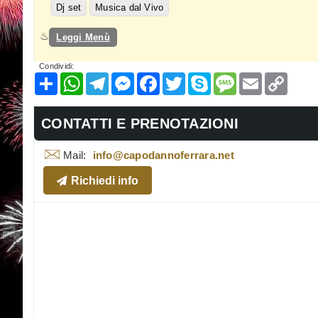
Dj set
Musica dal Vivo
Leggi Menù
Condividi:
Condividi
WhatsApp
Telegram
Messenger
Facebook
Twitter
Skype
Message
Email
Copy
Link
CONTATTI E PRENOTAZIONI
Mail:
info@capodannoferrara.net
Richiedi info