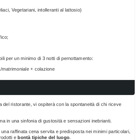
iaci, Vegetariani, intolleranti al lattosio)
ico;
li per un minimo di 3 notti di pernottamento:
/matrimoniale + colazione
a del ristorante, vi ospiterà con la spontaneità di chi riceve
ina in una sinfonia di gustosità e sensazioni inebrianti.
n una raffinata cena servita e predisposta nei minimi particolari,
rodotti e
bontà tipiche del luogo
.