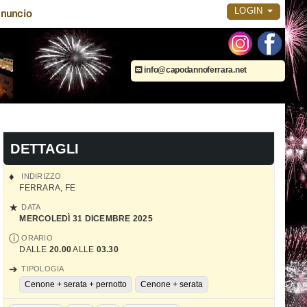
LOGIN
nuncio
info@capodannoferrara.net
DETTAGLI
INDIRIZZO
FERRARA
,
FE
DATA
MERCOLEDÌ 31 DICEMBRE 2025
ORARIO
DALLE
20.00
ALLE
03.30
TIPOLOGIA
Cenone + serata + pernotto
Cenone + serata