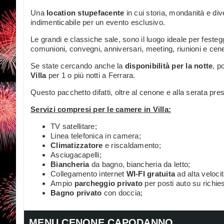
Una
location stupefacente
in cui storia, mondanità e di
indimenticabile per un evento esclusivo.
Le grandi e classiche sale, sono il luogo ideale per festeg
comunioni, convegni, anniversari, meeting, riunioni e cene
Se state cercando anche la
disponibilità per la notte
, p
Villa
per 1 o più notti a Ferrara.
Questo pacchetto difatti, oltre al cenone e alla serata pres
Servizi compresi per le camere in Villa:
TV satellitare;
Linea telefonica in camera;
Climatizzatore
e riscaldamento;
Asciugacapelli;
Biancheria
da bagno, biancheria da letto;
Collegamento internet
WI-FI gratuita
ad alta veloci
Ampio
parcheggio privato
per posti auto su richies
Bagno privato
con doccia;
MENU CENONE CAPODANNO