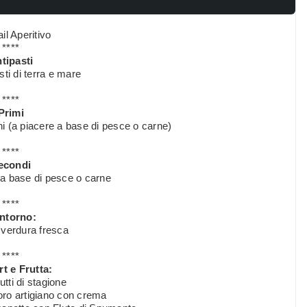
il Aperitivo
****
tipasti
sti di terra e mare
****
Primi
hi (a piacere a base di pesce o carne)
****
econdi
a base di pesce o carne
****
ntorno:
 verdura fresca
****
t e Frutta:
utti di stagione
ro artigiano con crema