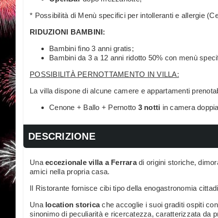
* Possibilità di Menù specifici per intolleranti e allergie (Cel
RIDUZIONI BAMBINI:
Bambini fino 3 anni gratis;
Bambini da 3 a 12 anni ridotto 50% con menù specif
POSSIBILITÀ PERNOTTAMENTO IN VILLA:
La villa dispone di alcune camere e appartamenti prenotabi
Cenone + Ballo + Pernotto
3 notti
in camera doppia
DESCRIZIONE
Una
eccezionale villa a Ferrara
di origini storiche, dimor
amici nella propria casa.
Il Ristorante fornisce cibi tipo della enogastronomia cittad
Una
location storica
che accoglie i suoi graditi ospiti co
sinonimo di peculiarità e ricercatezza, caratterizzata da p